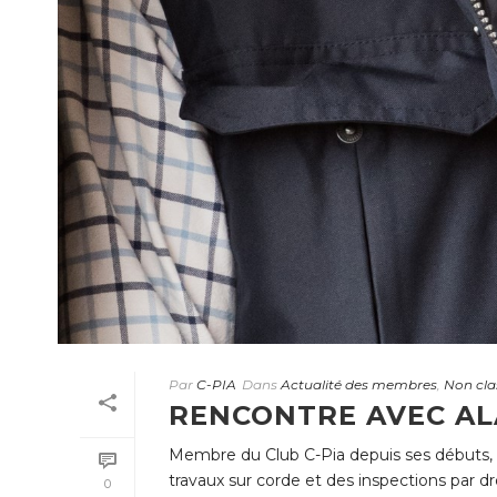
Par
C-PIA
Dans
Actualité des membres
,
Non cla
RENCONTRE AVEC AL
Membre du Club C-Pia depuis ses débuts, re
travaux sur corde et des inspections par dr
0